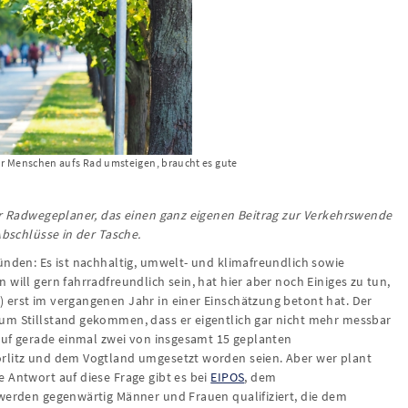
r Menschen aufs Rad umsteigen, braucht es gute
für Radwegeplaner, das einen ganz eigenen Beitrag zur Verkehrswende
Abschlüsse in der Tasche.
ünden: Es ist nachhaltig, umwelt- und klimafreundlich sowie
will gern fahrradfreundlich sein, hat hier aber noch Einiges zu tun,
 erst im vergangenen Jahr in einer Einschätzung betont hat. Der
um Stillstand gekommen, dass er eigentlich gar nicht mehr messbar
 auf gerade einmal zwei von insgesamt 15 geplanten
örlitz und dem Vogtland umgesetzt worden seien. Aber wer plant
 Antwort auf diese Frage gibt es bei
EIPOS
, dem
 werden gegenwärtig Männer und Frauen qualifiziert, die dem