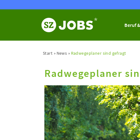
Beruf &
Start
News
Radwegeplaner sind gefragt
Radwegeplaner sin