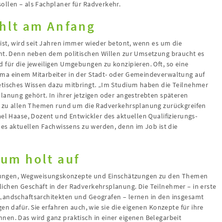
ollen – als Fachplaner für Radverkehr.
ehlt am Anfang
 ist, wird seit Jahren immer wieder betont, wenn es um die
eht. Denn neben dem politischen Willen zur Umsetzung braucht es
 für die jeweiligen Umgebungen zu konzipieren. Oft, so eine
ema einem Mitarbeiter in der Stadt- oder Gemeindeverwaltung auf
etisches Wissen dazu mitbringt. „Im Studium haben die Teilnehmer
lanung gehört. In ihrer jetzigen oder angestrebten späteren
en zu allen Themen rund um die Radverkehrsplanung zurückgreifen
ael Haase, Dozent und Entwickler des aktuellen Qualifizierungs-
 des aktuellen Fachwissens zu werden, denn im Job ist die
aum holt auf
ungen, Wegweisungskonzepte und Einschätzungen zu den Themen
ichen Geschäft in der Radverkehrsplanung. Die Teilnehmer – in erste
Landschaftsarchitekten und Geografen – lernen in den insgesamt
en dafür. Sie erfahren auch, wie sie die eigenen Konzepte für ihre
nen. Das wird ganz praktisch in einer eigenen Belegarbeit