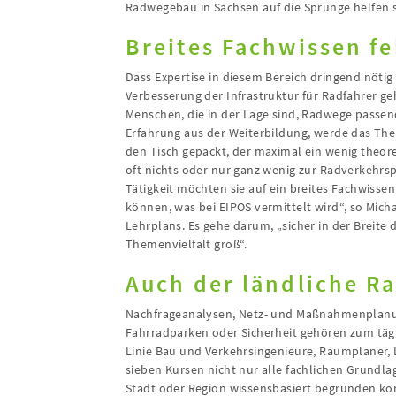
Radwegebau in Sachsen auf die Sprünge helfen s
Breites Fachwissen f
Dass Expertise in diesem Bereich dringend nötig
Verbesserung der Infrastruktur für Radfahrer g
Menschen, die in der Lage sind, Radwege passend
Erfahrung aus der Weiterbildung, werde das Th
den Tisch gepackt, der maximal ein wenig theor
oft nichts oder nur ganz wenig zur Radverkehrsp
Tätigkeit möchten sie auf ein breites Fachwiss
können, was bei EIPOS vermittelt wird“, so Mich
Lehrplans. Es gehe darum, „sicher in der Breite
Themenvielfalt groß“.
Auch der ländliche R
Nachfrageanalysen, Netz- und Maßnahmenplan
Fahrradparken oder Sicherheit gehören zum tägl
Linie Bau und Verkehrsingenieure, Raumplaner, 
sieben Kursen nicht nur alle fachlichen Grundlag
Stadt oder Region wissensbasiert begründen kön