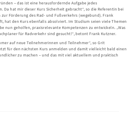
nden – das ist eine herausfordernde Aufgabe jedes
. Da hat mir dieser Kurs Sicherheit gebracht“, so die Referentin bei
 zur Förderung des Rad- und Fußverkehrs (wegebund). Frank
t, hat den Kurs ebenfalls absolviert. Im Studium seien viele Themen
abe nun geholfen, praxisrelevante Kompetenzen zu entwickeln. „Was
Fachplaner für Radverkehr sind gesucht!“, betont Frank Kutzner.
mmer auf neue Teilnehmerinnen und Teilnehmer“, so Grit
tzt für den nächsten Kurs anmelden und damit vielleicht bald einen
eundlicher zu machen – und das mit viel aktuellem und praktisch