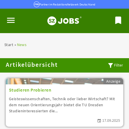
Partner im RedaktionsNetzwerk Deutschland
Start
News
Artikelübersicht
Filter
Anzeige
Studieren Probieren
Geisteswissenschaften, Technik oder lieber Wirtschaft? Mit
dem neuen Orientierungsjahr bietet die TU Dresden
Studieninteressierten die...
17.09.2025