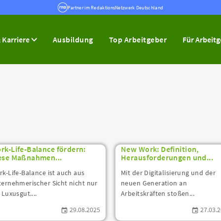
Partner im RedaktionsNetzwerk Deutschland
 Karriere
Ausbildung
Top Arbeitgeber
Für Arbeit
rk-Life-Balance fördern:
New Work: Definition,
ese Maßnahmen...
Herausforderungen und...
k-Life-Balance ist auch aus
Mit der Digitalisierung und der
ernehmerischer Sicht nicht nur
neuen Generation an
 Luxusgut....
Arbeitskräften stoßen...
29.08.2025
27.03.