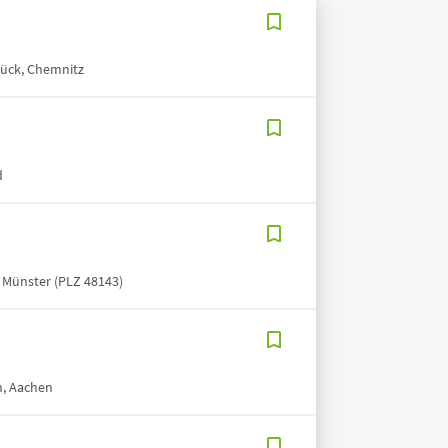
brück, Chemnitz
d
, Münster (PLZ 48143)
n, Aachen