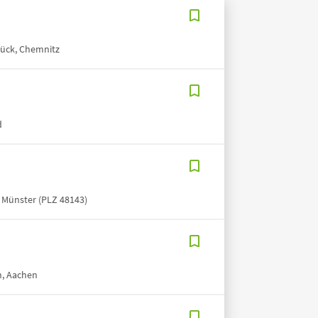
brück, Chemnitz
d
, Münster (PLZ 48143)
n, Aachen