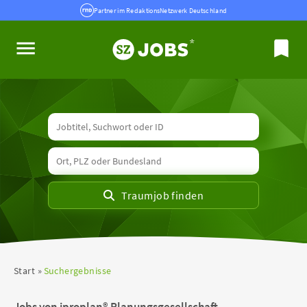
Partner im RedaktionsNetzwerk Deutschland
Start
Suchergebnisse
Jobs von iproplan® Planungsgesellschaft