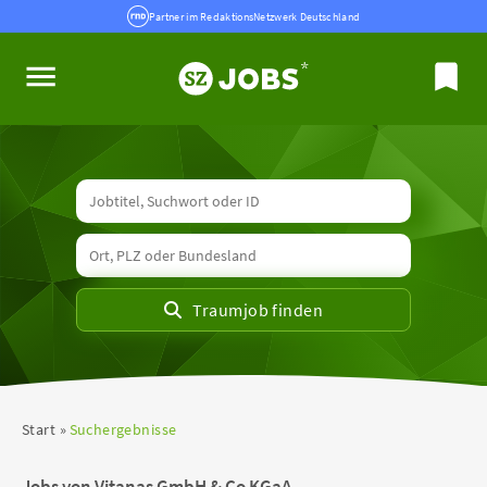
Partner im RedaktionsNetzwerk Deutschland
Start
Suchergebnisse
Jobs von Vitanas GmbH & Co KGaA