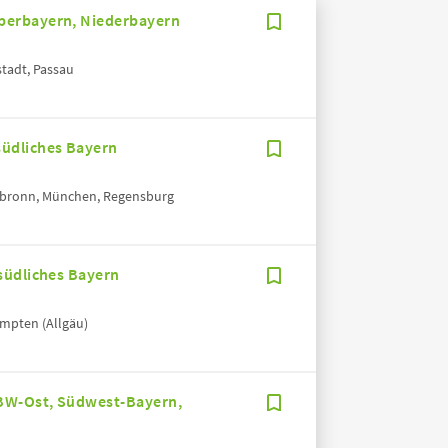
berbayern, Niederbayern
stadt, Passau
üdliches Bayern
eilbronn, München, Regensburg
südliches Bayern
empten (Allgäu)
BW-Ost, Südwest-Bayern,