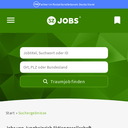
Partner im RedaktionsNetzwerk Deutschland
Start
Suchergebnisse
Jobs von Jungheinrich Aktiengesellschaft