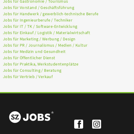
Jobs für Gastronomie / Tourismus
Jobs für Vorstand / Geschäftsführung
Jobs für Handwerk / gewerblich-technische Berufe
Jobs für Ingenieurberufe / Techniker
Jobs für IT / TK / Software-Entwicklung
Jobs für Einkauf / Logistik / Materialwirtschaft
Jobs für Marketing / Werbung / Design
Jobs für PR / Journalismus / Medien / Kultur
Jobs für Medizin und Gesundheit
Jobs für Öffentlicher Dienst
Jobs für Praktika, Werkstudentenplätze
Jobs für Consulting / Beratung
Jobs für Vertrieb / Verkauf