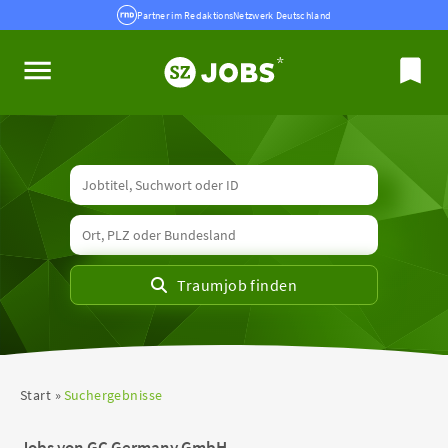
Partner im RedaktionsNetzwerk Deutschland
Start
Suchergebnisse
Jobs von GC Germany GmbH