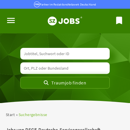
Partner im RedaktionsNetzwerk Deutschland
Start
Suchergebnisse
Jobs von DSGF-Deutsche-Servicegesellschaft-