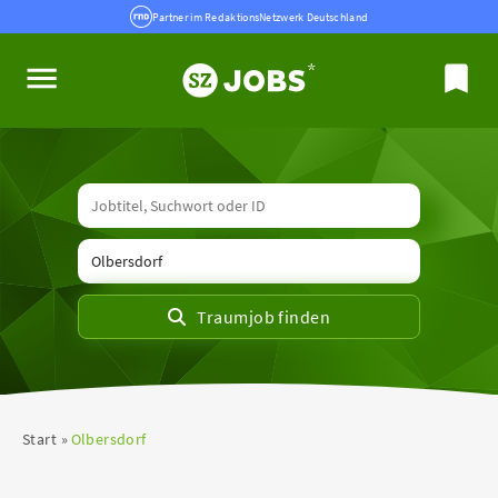
Partner im RedaktionsNetzwerk Deutschland
Start
Olbersdorf