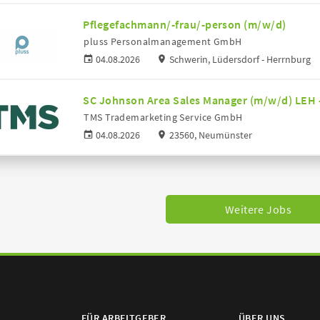
Pflegefachmann/-frau/-person (m/w/d)
pluss Personalmanagement GmbH
04.08.2026
Schwerin, Lüdersdorf - Herrnburg
SC Johnson Area Sales Manager (m/w/d) LEH -
TMS Trademarketing Service GmbH
04.08.2026
23560, Neumünster
Weitere Jobs
FÜR ARBEITGEBER
ÜBER UNS