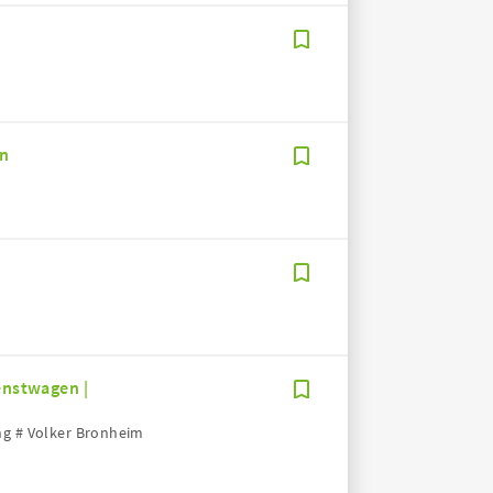
en
enstwagen |
ng # Volker Bronheim