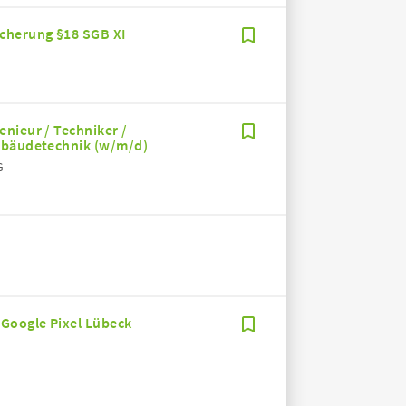
icherung §18 SGB XI
nieur / Techniker /
Gebäudetechnik (w/m/d)
G
 Google Pixel Lübeck