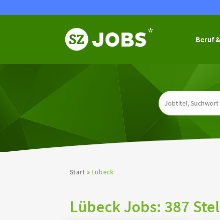
Beruf &
Start
Lübeck
Lübeck Jobs:
387 Ste