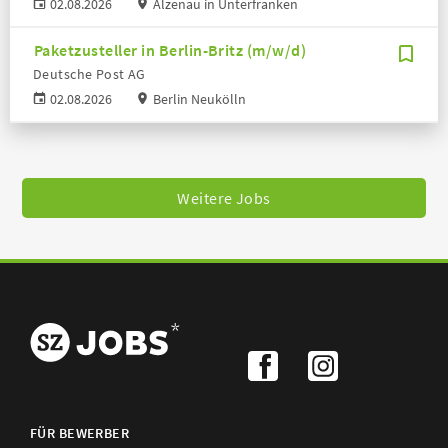
02.08.2026
Alzenau in Unterfranken
Paketzusteller in Berlin-Britz (m/w/d)
Deutsche Post AG
02.08.2026
Berlin Neukölln
Weitere Jobs
FÜR BEWERBER