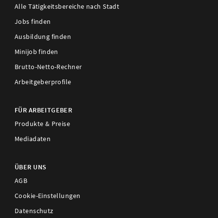
Alle Tätigkeitsbereiche nach Stadt
Jobs finden
Ausbildung finden
Minijob finden
Brutto-Netto-Rechner
Arbeitgeberprofile
FÜR ARBEITGEBER
Produkte & Preise
Mediadaten
ÜBER UNS
AGB
Cookie-Einstellungen
Datenschutz