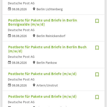
Deutsche Post AG
08.08.2026
Berlin Lichtenberg
Postbote für Pakete und Briefe in Berlin
Borsigwalde (m/w/d)
Deutsche Post AG
08.08.2026
Berlin Reinickendorf
Postbote für Pakete und Briefe in Berlin Buch
(m/w/d)
Deutsche Post AG
08.08.2026
Berlin Pankow
Postbote für Pakete und Briefe (m/w/d)
Deutsche Post AG
08.08.2026
Artern/Unstrut
Postbote für Pakete und Briefe (m/w/d)
Deutsche Post AG