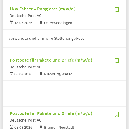
Lkw Fahrer – Rangierer (m/w/d)
Deutsche Post AG
18.05.2026
Osterweddingen
verwandte und ähnliche Stellenangebote
Postbote für Pakete und Briefe (m/w/d)
Deutsche Post AG
08.08.2026
Nienburg/Weser
Postbote für Pakete und Briefe (m/w/d)
Deutsche Post AG
08.08.2026
Bremen Neustadt