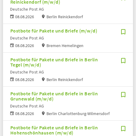
Reinickendorf (m/w/d)
Deutsche Post AG
08.08.2026
Berlin Reinickendorf
Postbote für Pakete und Briefe (m/w/d)
Deutsche Post AG
08.08.2026
Bremen Hemelingen
Postbote für Pakete und Briefe in Berlin
Tegel (m/w/d)
Deutsche Post AG
08.08.2026
Berlin Reinickendorf
Postbote für Pakete und Briefe in Berlin
Grunewald (m/w/d)
Deutsche Post AG
08.08.2026
Berlin Charlottenburg-Wilmersdorf
Postbote für Pakete und Briefe in Berlin
Hohenschönhausen (m/w/d)