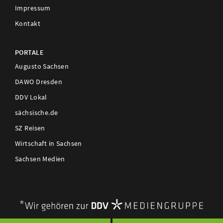
Impressum
Kontakt
PORTALE
Augusto Sachsen
DAWO Dresden
DDV Lokal
sächsische.de
SZ Reisen
Wirtschaft in Sachsen
Sachsen Medien