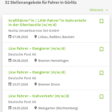
32 Stellenangebote für Fahrer in Görlitz
Kraftfahrer*in / LKW-Fahrer*in Nahverkehr
in der Oberlausitz (w/m/d)
Veolia Umweltservice Ost GmbH
07.08.2026
Löbau, Radibor, Bautzen
Lkw Fahrer – Rangierer (m/w/d)
Deutsche Post AG
08.08.2026
Bremen Hemelingen
Lkw Fahrer – Rangierer (m/w/d)
Deutsche Post AG
25.07.2026
Bremen Strom
Lkw Fahrer – Nahverkehr (m/w/d)
Deutsche Post AG
18.05.2026
Weingarten (Württemberg)