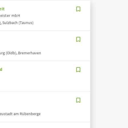
eit
leister mbH
, Sulzbach (Taunus)
rg (Oldb), Bremerhaven
nd
Neustadt am Rübenberge