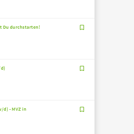
st Du durchstarten!
/d)
/d) - MVZ in