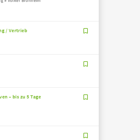
ng # Volker Bronheim
g / Vertrieb
en – bis zu 5 Tage