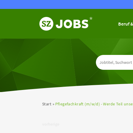
Beruf &
Start
Pflegefachkraft (m/w/d) - Werde Teil uns
vorherige