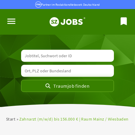
Partner im RedaktionsNetzwerk Deutschland
Start
Zahnarzt (m/w/d) bis 156.000 € | Raum Mainz / Wiesbaden