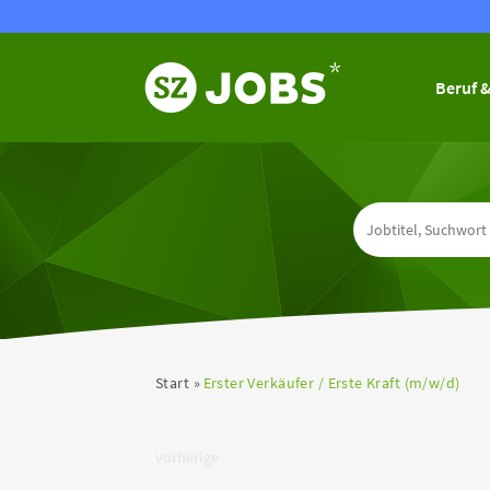
Beruf &
Start
Erster Verkäufer / Erste Kraft (m/w/d)
vorherige