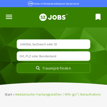
Partner im RedaktionsNetzwerk Deutschland
Start
Medizinischer Fachangestellter / MFA (gn*) Notaufnahme