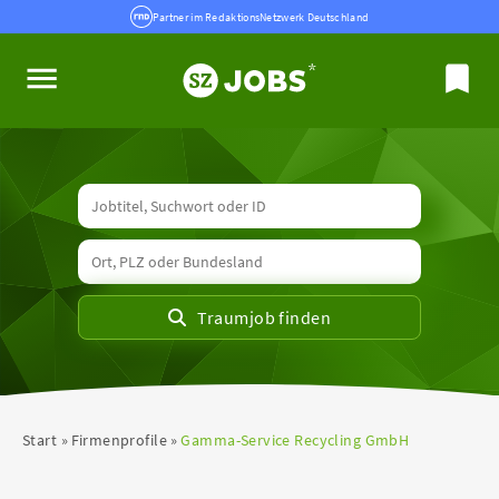
Partner im RedaktionsNetzwerk Deutschland
Start
Firmenprofile
Gamma-Service Recycling GmbH