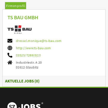
Firmenprofil
TS BAU GMBH
dressel.monique@ts-bau.com
http://www.ts-bau.com
03525/7289(0)10
Industriestr. A 20
01612 Glaubitz
AKTUELLE JOBS (
0
)