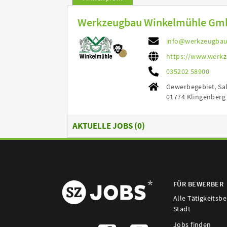
Werkzeugbau Winkelmühle G
info@werkzeugbau
https://www.werk
035202 58900
Gewerbegebiet, Sa
01774 Klingenberg
AKTUELLE JOBS (
0
)
FÜR BEWERBER
Alle Tätigkeitsb
Stadt
Jobs finden