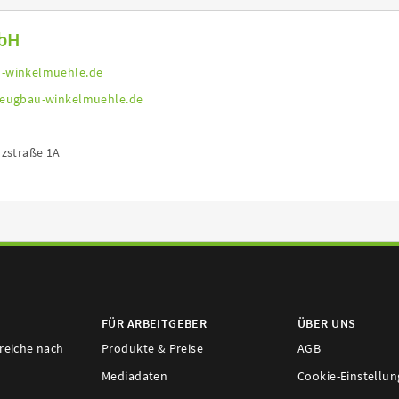
mbH
-winkelmuehle.de
zeugbau-winkelmuehle.de
lzstraße 1A
FÜR ARBEITGEBER
ÜBER UNS
ereiche nach
Produkte & Preise
AGB
Mediadaten
Cookie-Einstellu