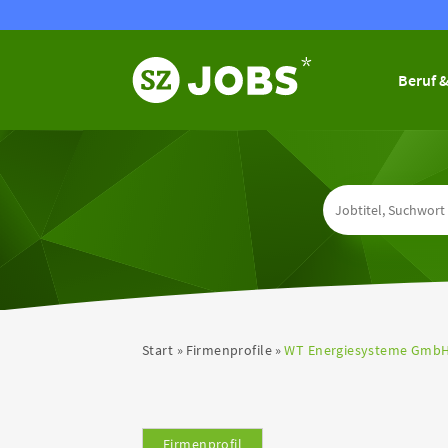
Beruf &
Start
Firmenprofile
WT Energiesysteme Gmb
Firmenprofil