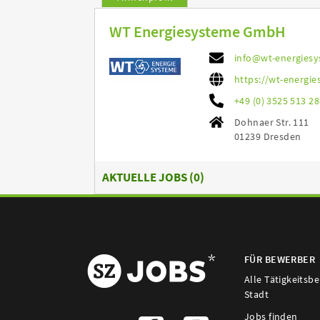
WT Energiesysteme GmbH
info@wt-energies
https://wt-energie
+49 (0) 3525 513 28
Dohnaer Str. 111
01239 Dresden
AKTUELLE JOBS (
0
)
FÜR BEWERBER
Alle Tätigkeitsb
Stadt
Jobs finden