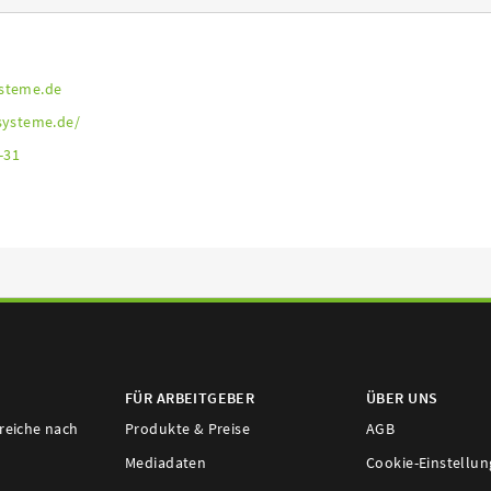
ysteme.de
systeme.de/
-31
FÜR ARBEITGEBER
ÜBER UNS
ereiche nach
Produkte & Preise
AGB
Mediadaten
Cookie-Einstellu