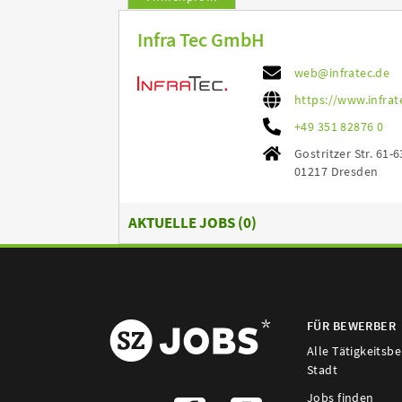
Infra Tec GmbH
web@infratec.de
https://www.infra
+49 351 82876 0
Gostritzer Str. 61-6
01217 Dresden
AKTUELLE JOBS (
0
)
FÜR BEWERBER
Alle Tätigkeitsb
Stadt
Jobs finden