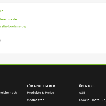
me
-boehme.de
rztin-boehme.de/
6
FÜR ARBEITGEBER
ÜBER UNS
ereiche nach
Produkte & Preise
AGB
Mediadaten
Cookie-Einstellu