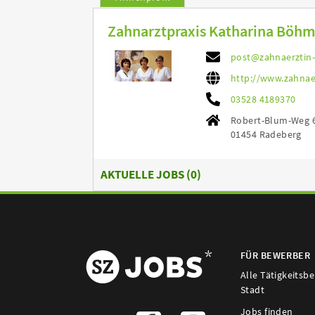
Zahnarztpraxis Katharina Böh
post@zahnaerztin
http://www.zahnae
03528 4189370
Robert-Blum-Weg 
01454 Radeberg
AKTUELLE JOBS (
0
)
FÜR BEWERBER
Alle Tätigkeitsb
Stadt
Jobs finden