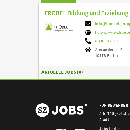
FRÖBEL Bildung und Erziehun
info@froebel-grup
https://www.froeb
(0)30 21235-0
Alexanderstr. 9
10178 Berlin
AKTUELLE JOBS (
0
)
FÜR BEWERBER
Alle Tätigkeitsb
Stadt
Jobs finden