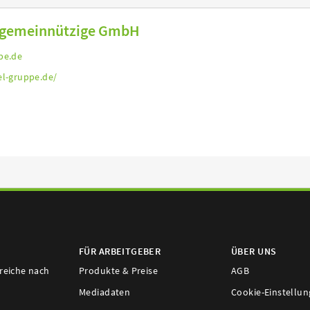
g gemeinnützige GmbH
pe.de
el-gruppe.de/
FÜR ARBEITGEBER
ÜBER UNS
ereiche nach
Produkte & Preise
AGB
Mediadaten
Cookie-Einstellu