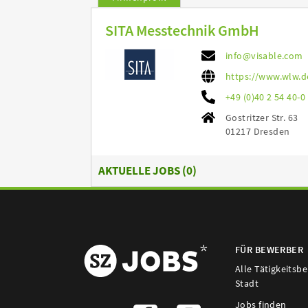
SITA Messtechnik GmbH
info@visable.com
https://www.wlw.d
+49 (0)40 2 54 40-0
Gostritzer Str. 63
01217 Dresden
AKTUELLE JOBS (
0
)
FÜR BEWERBER
Alle Tätigkeitsb
Stadt
Jobs finden