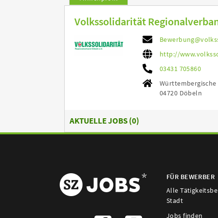
Volkssolidarität Regionalverban
Bewerbung@volkss
http://www.volkss
03431 705860
Württembergische S
04720 Döbeln
AKTUELLE JOBS (
0
)
FÜR BEWERBER
Alle Tätigkeitsb
Stadt
Jobs finden