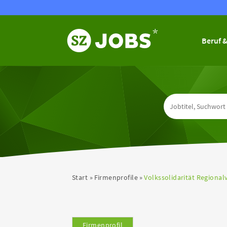
Beruf &
Start
Firmenprofile
Volkssolidarität Regional
Firmenprofil