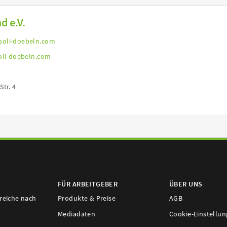
d e.V.
oli-doebeln.com
oli-doebeln.com
tr. 4
FÜR ARBEITGEBER
ÜBER UNS
ereiche nach
Produkte & Preise
AGB
Mediadaten
Cookie-Einstellu