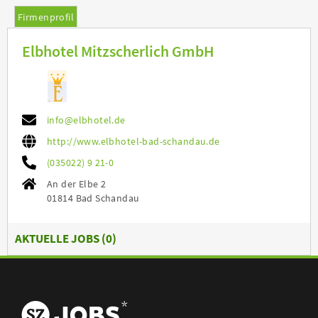
Firmenprofil
Elbhotel Mitzscherlich GmbH
info@elbhotel.de
http://www.elbhotel-bad-schandau.de
(035022) 9 21-0
An der Elbe 2
01814 Bad Schandau
AKTUELLE JOBS (
0
)