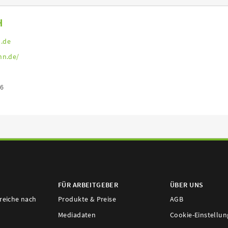
H
.de
nn.de/
46
FÜR ARBEITGEBER
ÜBER UNS
ereiche nach
Produkte & Preise
AGB
Mediadaten
Cookie-Einstellu