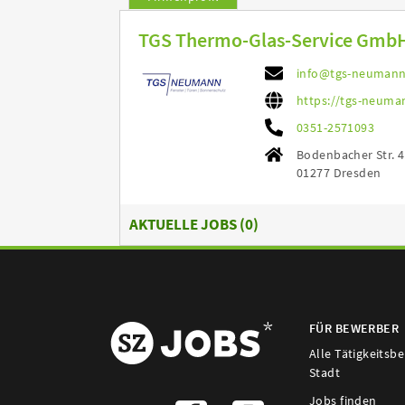
TGS Thermo-Glas-Service Gmb
info@tgs-neumann
https://tgs-neuma
0351-2571093
Bodenbacher Str. 
01277 Dresden
AKTUELLE JOBS (
0
)
FÜR BEWERBER
Alle Tätigkeitsb
Stadt
Jobs finden