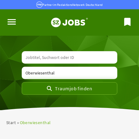
Partner im RedaktionsNetzwerk Deutschland
Start
Oberwiesenthal